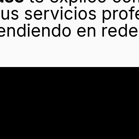
us servicios prof
endiendo en rede